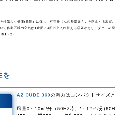
を外気より低圧(負圧）
に保ち、有害粉じんの外部漏えいを防止する装置。
いて作業区域の空気は1時間に4回以上入れ替える必要があり、ダクトの
※1・2）
性を
AZ CUBE 360
の魅力はコンパクトサイズ
風量0～10㎥/分（50Hz時）/～12㎥/分(