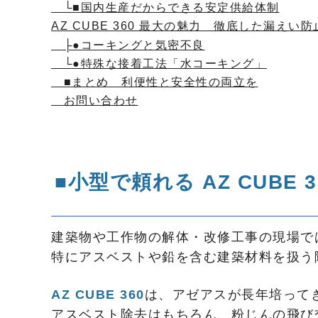
└■国内生産だからできる安定供給体制
AZ CUBE 360 最大の魅力 徹底した漏え
├●コーキングと気密不良
└●特殊な接着工法「水コーキング」
■まとめ 利便性と安全性の両立を
お問い合わせ
■小型で頼れる AZ CUBE 3
建築物や工作物の解体・改修工事の現場で
特にアスベストや鉛を含む建築材料を扱う
AZ CUBE 360
は、アゼアスが長年培って
アスベスト除去はもちろん、粉じんの飛び