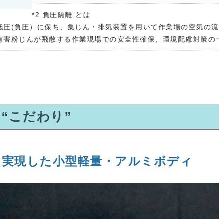
*2 負圧隔離 とは
低圧(負圧）に保ち、集じん・排気装置を用いて作業場の空気の
有害粉じんが飛散する作業現場での安全性確保、環境配慮対策の一
た“こだわり”
を実現した小型軽量・アルミボディ