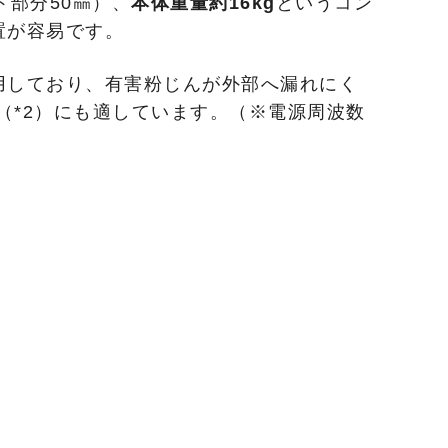
ト部分50㎜）、
本体重量約16kg
というコン
置が容易です。
用しており、有害粉じんが外部へ漏れにく
（*2）にも適しています。
（※電源周波数