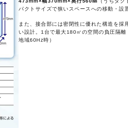
473mm×幅370mm×奥行560㎜
（うちダク
パクトサイズで狭いスペース
への移動・設
また、接合部には密閉性に優れた構造
を採
い設計。
1台で最大180㎥
の空間の負圧隔離
地域
60Hz時）