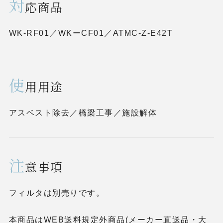
対
応商品
WK-RF01／WKーCF01／ATMC-Z-E42T
使
用用途
アスベスト除去／橋梁工事／施設解体
注
意事項
フィルタは別売りです。
本商品はWEB送料規定外商品(メーカー直送品・大