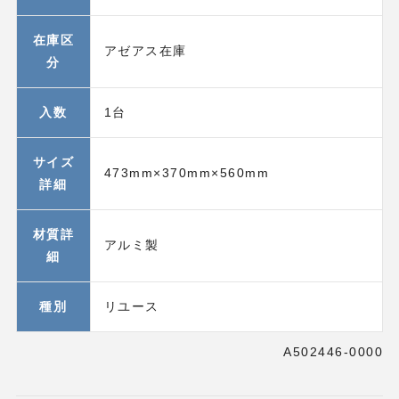
在庫区
アゼアス在庫
分
入数
1台
サイズ
473mm×370mm×560mm
詳細
材質詳
アルミ製
細
種別
リユース
A502446-0000