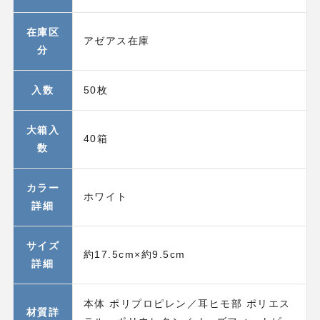
在庫区
アゼアス在庫
分
入数
50枚
大箱入
40箱
数
カラー
ホワイト
詳細
サイズ
約17.5cm×約9.5cm
詳細
本体 ポリプロピレン／耳ヒモ部 ポリエス
材質詳