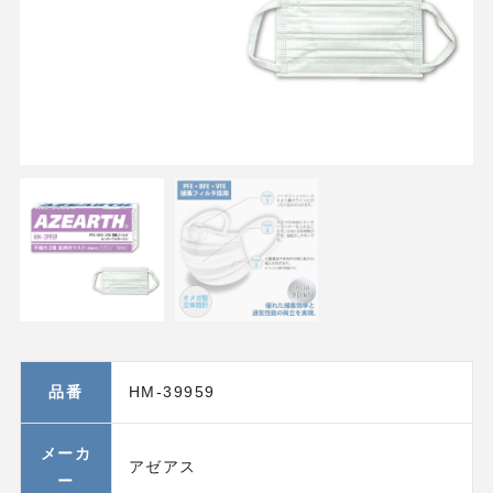
品番
HM-39959
メーカ
アゼアス
ー