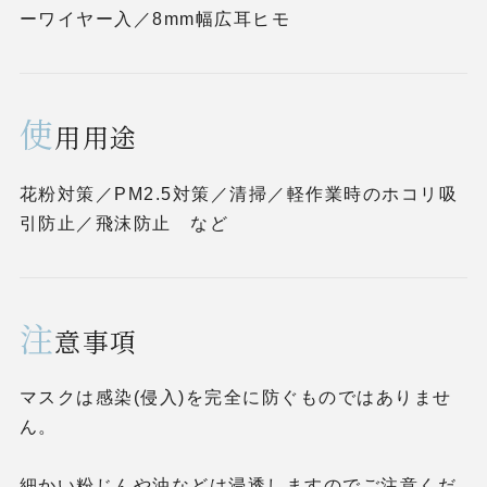
ーワイヤー入／8mm幅広耳ヒモ
使
用用途
花粉対策／PM2.5対策／清掃／軽作業時のホコリ吸
引防止／飛沫防止 など
注
意事項
マスクは感染(侵入)を完全に防ぐものではありませ
ん。
細かい粉じんや油などは浸透しますのでご注意くだ