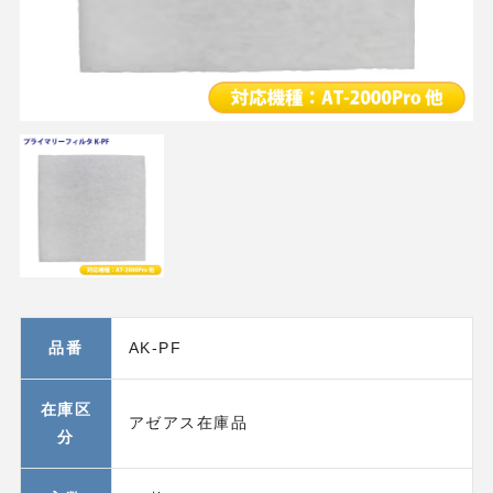
品番
AK-PF
在庫区
アゼアス在庫品
分