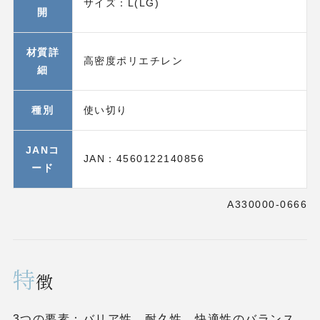
サイズ：L(LG)
開
材質詳
高密度ポリエチレン
細
種別
使い切り
JANコ
JAN：4560122140856
ード
A330000-0666
特
徴
3つの要素：バリア性、耐久性、快適性のバランス