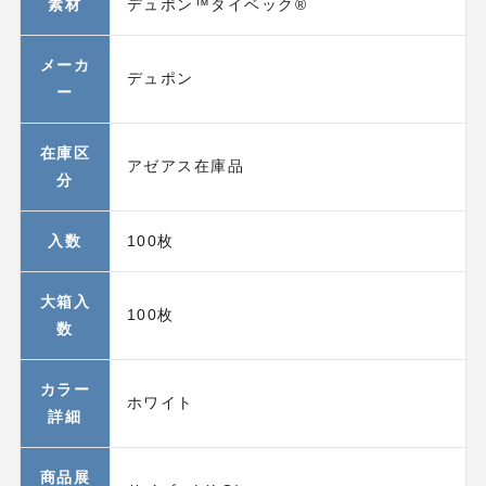
素材
デュポン™タイベック®
メーカ
デュポン
ー
在庫区
アゼアス在庫品
分
入数
100枚
大箱入
100枚
数
カラー
ホワイト
詳細
商品展