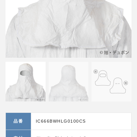
品番
IC666BWHLG0100CS