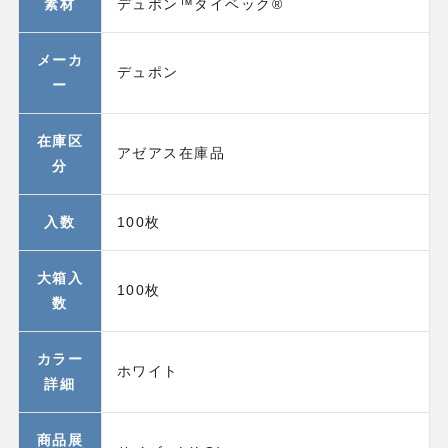
素材
デュポン™タイベック®
メーカ
デュポン
ー
在庫区
アゼアス在庫品
分
入数
100枚
大箱入
100枚
数
カラー
ホワイト
詳細
商品展