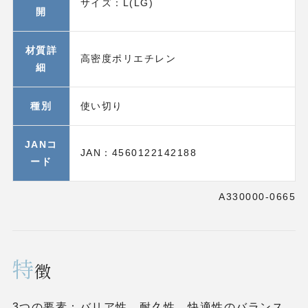
サイズ：L(LG)
開
材質詳
高密度ポリエチレン
細
種別
使い切り
JANコ
JAN：4560122142188
ード
A330000-0665
特
徴
3つの要素：バリア性、耐久性、快適性のバランス