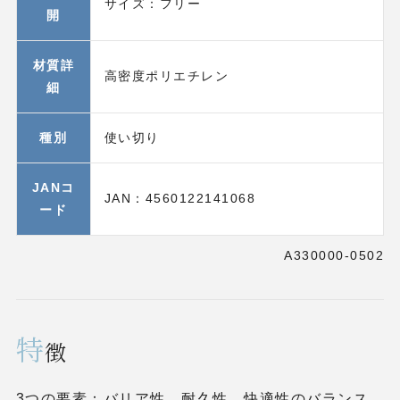
サイズ：フリー
開
材質詳
高密度ポリエチレン
細
種別
使い切り
JANコ
JAN：4560122141068
ード
A330000-0502
特
徴
3つの要素：バリア性、耐久性、快適性のバランス