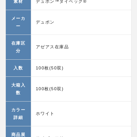
素材
デュポン™タイベック®
メーカ
デュポン
ー
在庫区
アゼアス在庫品
分
入数
100枚(50双)
大箱入
100枚(50双)
数
カラー
ホワイト
詳細
商品展