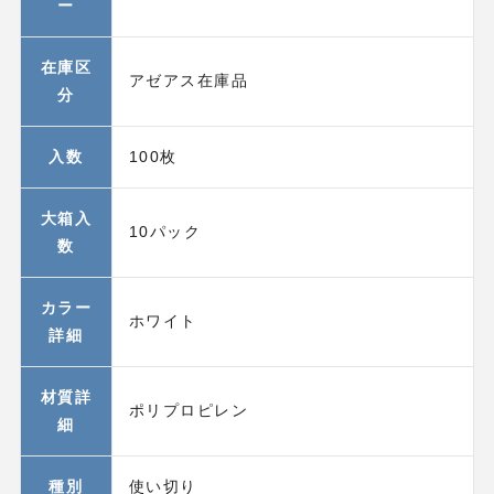
ー
在庫区
アゼアス在庫品
分
入数
100枚
大箱入
10パック
数
カラー
ホワイト
詳細
材質詳
ポリプロピレン
細
種別
使い切り