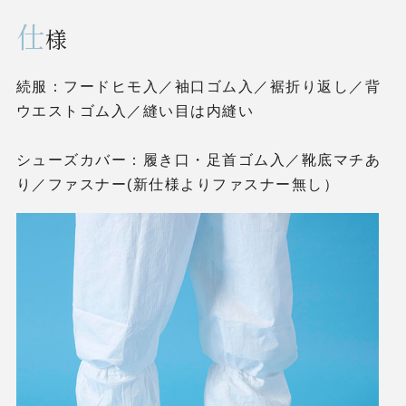
仕
様
続服：フードヒモ入／袖口ゴム入／裾折り返し／背
ウエストゴム入／縫い目は内縫い
シューズカバー：履き口・足首ゴム入／靴底マチあ
り／ファスナー(新仕様よりファスナー無し）