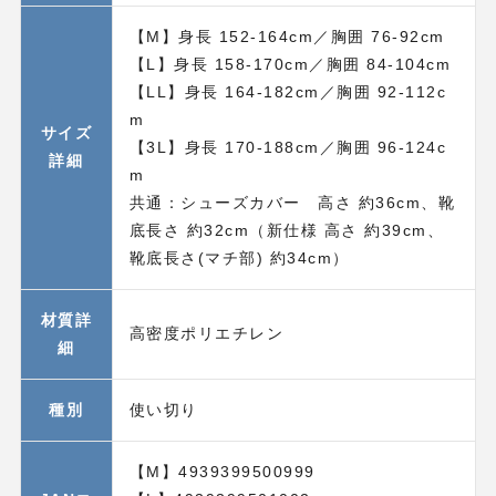
【M】身長 152-164cm／胸囲 76-92cm
【L】身長 158-170cm／胸囲 84-104cm
【LL】身長 164-182cm／胸囲 92-112c
m
サイズ
【3L】身長 170-188cm／胸囲 96-124c
詳細
m
共通：シューズカバー 高さ 約36cm、靴
底長さ 約32cm（新仕様 高さ 約39cm、
靴底長さ(マチ部) 約34cm）
材質詳
高密度ポリエチレン
細
種別
使い切り
【M】4939399500999