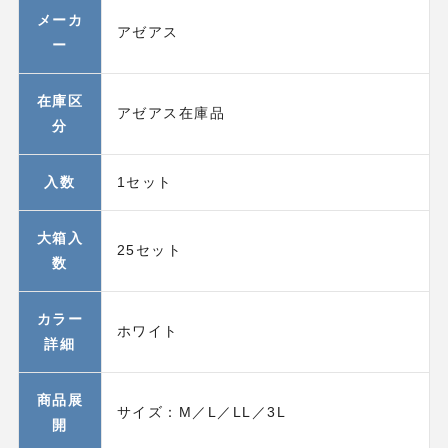
メーカ
アゼアス
ー
在庫区
アゼアス在庫品
分
入数
1セット
大箱入
25セット
数
カラー
ホワイト
詳細
商品展
サイズ：M／L／LL／3L
開