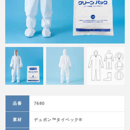
品番
7680
素材
デュポン™タイベック®